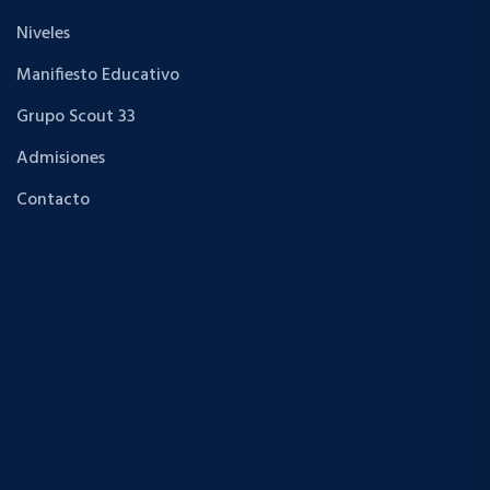
E
Niveles
v
Manifiesto Educativo
e
Grupo Scout 33
Admisiones
n
Contacto
t
o
s