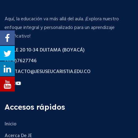
d
n
o
t
a
s
Aquí, la educación va más allá del aula. ¡Explora nuestro
o
enfoque integral y personalizado para un aprendizaje
y
significativo!
v
CALLE 20 10-34 DUITAMA (BOYACÁ)
i
(57 8)7627746
s
CONTACTO@JESUSEUCARISTIA.EDU.CO
t
a
s
Accesos rápidos
d
Inicio
e
Acerca De JE